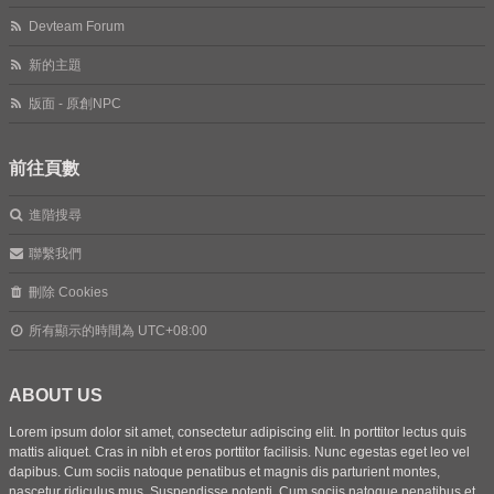
Devteam Forum
新的主題
版面 - 原創NPC
前往頁數
進階搜尋
聯繫我們
刪除 Cookies
所有顯示的時間為
UTC+08:00
ABOUT US
Lorem ipsum dolor sit amet, consectetur adipiscing elit. In porttitor lectus quis
mattis aliquet. Cras in nibh et eros porttitor facilisis. Nunc egestas eget leo vel
dapibus. Cum sociis natoque penatibus et magnis dis parturient montes,
nascetur ridiculus mus. Suspendisse potenti. Cum sociis natoque penatibus et