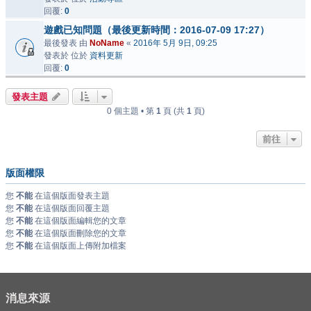
回覆:
0
遊戲已知問題（最後更新時間：2016-07-09 17:27）
最後發表 由
NoName
«
2016年 5月 9日, 09:25
發表於 位於
資料更新
回覆:
0
發表主題
0 個主題 • 第
1
頁 (共
1
頁)
前往
版面權限
您
不能
在這個版面發表主題
您
不能
在這個版面回覆主題
您
不能
在這個版面編輯您的文章
您
不能
在這個版面刪除您的文章
您
不能
在這個版面上傳附加檔案
消息來源