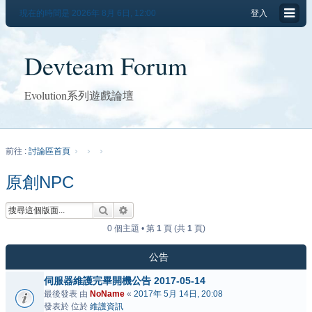
現在的時間是 2026年 8月 6日, 12:00
登入
Devteam Forum
Evolution系列遊戲論壇
前往 :
討論區首頁
原創NPC
搜尋
進階搜尋
0 個主題 • 第
1
頁 (共
1
頁)
公告
伺服器維護完畢開機公告 2017-05-14
最後發表 由
NoName
«
2017年 5月 14日, 20:08
發表於 位於
維護資訊