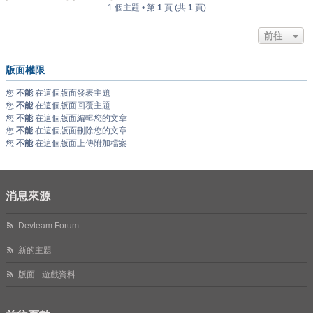
1 個主題 • 第
1
頁 (共
1
頁)
前往
版面權限
您
不能
在這個版面發表主題
您
不能
在這個版面回覆主題
您
不能
在這個版面編輯您的文章
您
不能
在這個版面刪除您的文章
您
不能
在這個版面上傳附加檔案
消息來源
Devteam Forum
新的主題
版面 - 遊戲資料