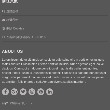
前往頁數
進階搜尋
聯繫我們
刪除 Cookies
所有顯示的時間為
UTC+08:00
ABOUT US
Lorem ipsum dolor sit amet, consectetur adipiscing elit. In porttitor lectus quis
mattis aliquet. Cras in nibh et eros porttitor facilisis. Nunc egestas eget leo vel
dapibus. Cum sociis natoque penatibus et magnis dis parturient montes,
nascetur ridiculus mus. Suspendisse potenti. Cum sociis natoque penatibus et
magnis dis parturient montes, nascetur ridiculus mus. Nunc rutrum dui ipsum,
ac tincidunt felis pharetra sed. Aenean viverra sagittis interdum.
前往 :
討論區首頁