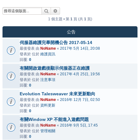
搜尋
進階搜尋
1 個主題 • 第
1
頁 (共
1
頁)
公告
伺服器維護完畢開機公告 2017-05-14
最後發表 由
NoName
«
2017年 5月 14日, 20:08
發表於 位於
維護資訊
回覆:
0
有關開啟遊戲後顯示伺服器正在維護
最後發表 由
NoName
«
2017年 4月 25日, 19:56
發表於 位於
注意事項
回覆:
0
Evolution Talesweaver 未來更新動向
最後發表 由
NoName
«
2016年 12月 7日, 02:50
發表於 位於
資料更新
回覆:
0
有關Window XP 不能進入遊戲問題
最後發表 由
NoName
«
2016年 9月 5日, 17:45
發表於 位於
管理相關
回覆:
0