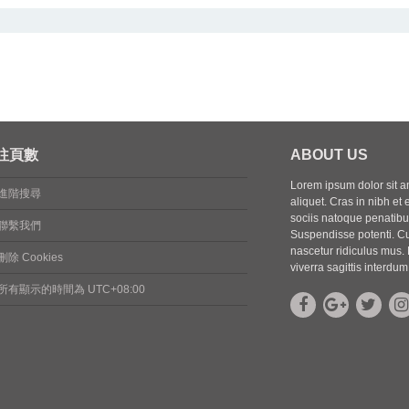
往頁數
ABOUT US
Lorem ipsum dolor sit ame
進階搜尋
aliquet. Cras in nibh et 
sociis natoque penatibus
聯繫我們
Suspendisse potenti. Cu
nascetur ridiculus mus. 
刪除 Cookies
viverra sagittis interdum
所有顯示的時間為
UTC+08:00