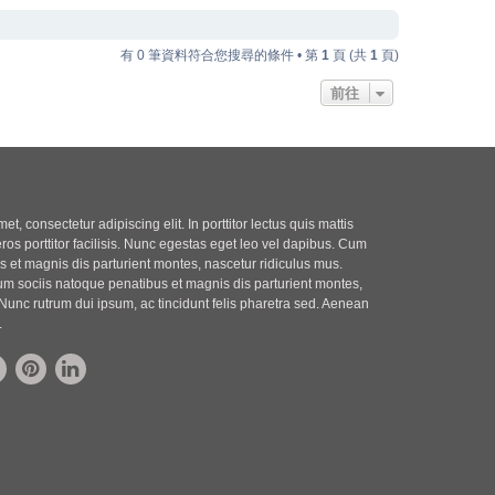
有 0 筆資料符合您搜尋的條件 • 第
1
頁 (共
1
頁)
前往
t, consectetur adipiscing elit. In porttitor lectus quis mattis
eros porttitor facilisis. Nunc egestas eget leo vel dapibus. Cum
 et magnis dis parturient montes, nascetur ridiculus mus.
m sociis natoque penatibus et magnis dis parturient montes,
Nunc rutrum dui ipsum, ac tincidunt felis pharetra sed. Aenean
.