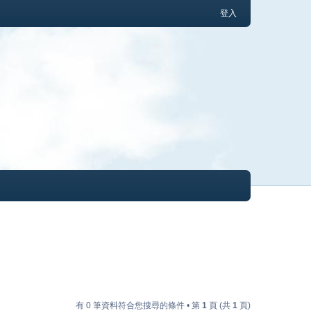
登入
有 0 筆資料符合您搜尋的條件 • 第
1
頁 (共
1
頁)