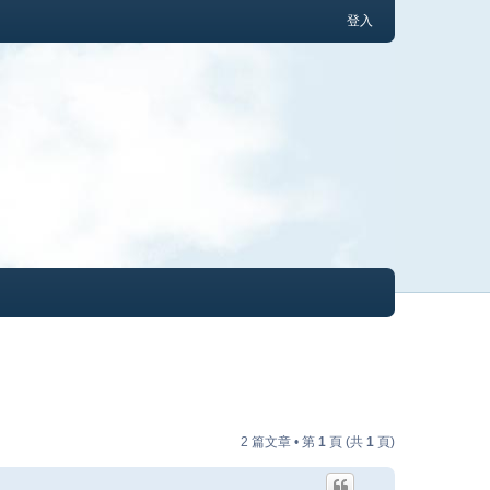
登入
2 篇文章 • 第
1
頁 (共
1
頁)