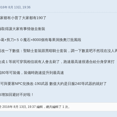
016年 8月 13日, 19:36
家都有小普了大家都有190了
軸取得讓大家有事情做去衝裝
小葛+剪刀+５０魔石+8000個有毒果洞換奧汀批風啦
裝改一下數值：聖騎士套裝跟黑暗騎士套裝，調一下數直吧不然現在沒人
改成１等就可穿我相信就有人會去刷了，跑速最高速很適合給分身穿來打
成80等可裝備，裝備時跑速提升到最高速
器可與要塞NPC兌換改-190武器 數值大約是日服240等武器的就好了
除增加回避好不好啦！
 2016年 8月 13日, 19:37 編輯，總共編輯了 1 次。