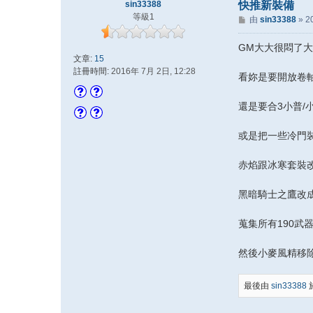
sin33388
快推新裝備
等級1
文
由
sin33388
»
2
章
GM大大很悶了大
文章:
15
註冊時間:
2016年 7月 2日, 12:28
看妳是要開放卷
還是要合3小普/
或是把一些冷門
赤焰跟冰寒套裝
黑暗騎士之鷹改
蒐集所有190武
然後小麥風精移
最後由
sin33388
於