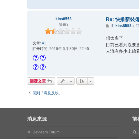
kins8553
Re: 快推新裝
等級3
文
由
kins8553
»
2
章
想太多了
文章:
41
目前已看到沒要
註冊時間:
2016年 6月 30日, 22:45
人流有多少上線
回覆文章
回到「意見反映」
消息來源
前
Devteam Forum