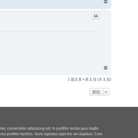
回
頂
端
回
頂
端
2 篇文章 • 第
1
頁 (共
1
頁)
前往
t, consectetur adipiscing elit. In porttitor lectus quis mattis
eros porttitor facilisis. Nunc egestas eget leo vel dapibus. Cum