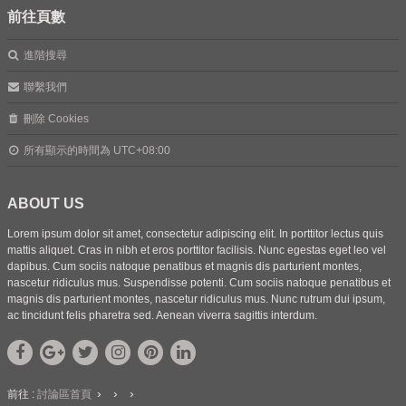
前往頁數
進階搜尋
聯繫我們
刪除 Cookies
所有顯示的時間為
UTC+08:00
ABOUT US
Lorem ipsum dolor sit amet, consectetur adipiscing elit. In porttitor lectus quis
mattis aliquet. Cras in nibh et eros porttitor facilisis. Nunc egestas eget leo vel
dapibus. Cum sociis natoque penatibus et magnis dis parturient montes,
nascetur ridiculus mus. Suspendisse potenti. Cum sociis natoque penatibus et
magnis dis parturient montes, nascetur ridiculus mus. Nunc rutrum dui ipsum,
ac tincidunt felis pharetra sed. Aenean viverra sagittis interdum.
前往 :
討論區首頁