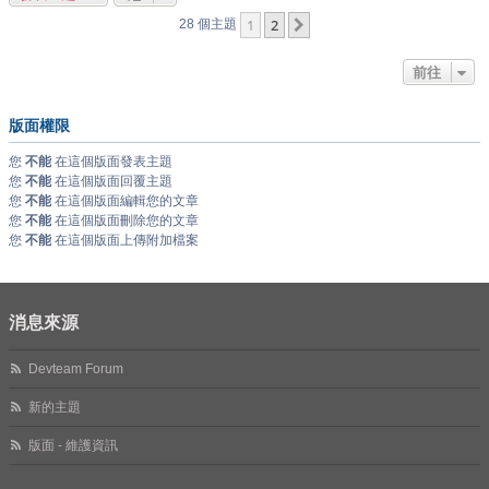
1
2
下一頁
28 個主題
前往
版面權限
您
不能
在這個版面發表主題
您
不能
在這個版面回覆主題
您
不能
在這個版面編輯您的文章
您
不能
在這個版面刪除您的文章
您
不能
在這個版面上傳附加檔案
消息來源
Devteam Forum
新的主題
版面 - 維護資訊