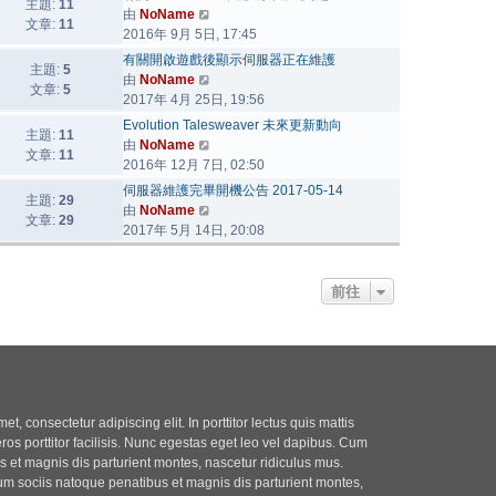
主題:
11
檢
由
NoName
文章:
11
視
2016年 9月 5日, 17:45
最
有關開啟遊戲後顯示伺服器正在維護
主題:
5
後
檢
由
NoName
文章:
5
發
視
2017年 4月 25日, 19:56
表
最
Evolution Talesweaver 未來更新動向
主題:
11
後
檢
由
NoName
文章:
11
發
視
2016年 12月 7日, 02:50
表
最
伺服器維護完畢開機公告 2017-05-14
主題:
29
後
檢
由
NoName
文章:
29
發
視
2017年 5月 14日, 20:08
表
最
後
發
前往
表
t, consectetur adipiscing elit. In porttitor lectus quis mattis
eros porttitor facilisis. Nunc egestas eget leo vel dapibus. Cum
 et magnis dis parturient montes, nascetur ridiculus mus.
m sociis natoque penatibus et magnis dis parturient montes,