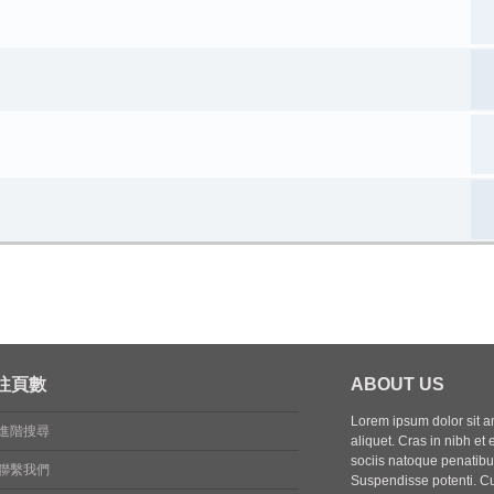
往頁數
ABOUT US
Lorem ipsum dolor sit ame
進階搜尋
aliquet. Cras in nibh et 
sociis natoque penatibus
聯繫我們
Suspendisse potenti. Cu