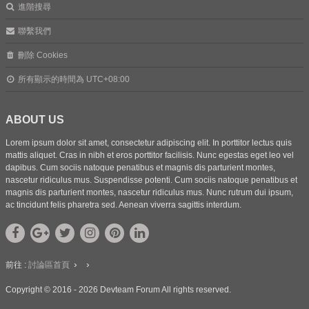
進階搜尋
聯繫我們
刪除 Cookies
所有顯示的時間為
UTC+08:00
ABOUT US
Lorem ipsum dolor sit amet, consectetur adipiscing elit. In porttitor lectus quis
mattis aliquet. Cras in nibh et eros porttitor facilisis. Nunc egestas eget leo vel
dapibus. Cum sociis natoque penatibus et magnis dis parturient montes,
nascetur ridiculus mus. Suspendisse potenti. Cum sociis natoque penatibus et
magnis dis parturient montes, nascetur ridiculus mus. Nunc rutrum dui ipsum,
ac tincidunt felis pharetra sed. Aenean viverra sagittis interdum.
前往 :
討論區首頁
Copyright © 2016 - 2026 Devteam Forum All rights reserved.