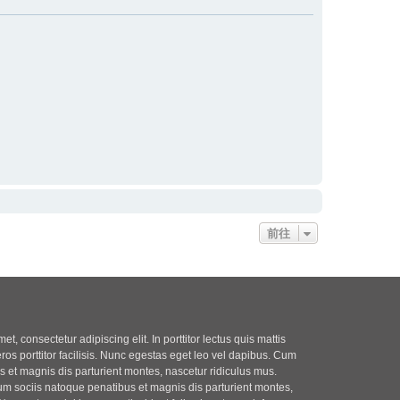
前往
t, consectetur adipiscing elit. In porttitor lectus quis mattis
eros porttitor facilisis. Nunc egestas eget leo vel dapibus. Cum
 et magnis dis parturient montes, nascetur ridiculus mus.
m sociis natoque penatibus et magnis dis parturient montes,