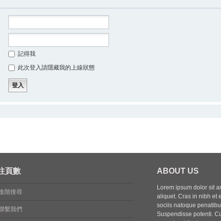
記得我
此次登入請隱藏我的上線狀態
往頁數
ABOUT US
Lorem ipsum dolor sit ame
進階搜尋
aliquet. Cras in nibh et 
sociis natoque penatibus
聯繫我們
Suspendisse potenti. Cu