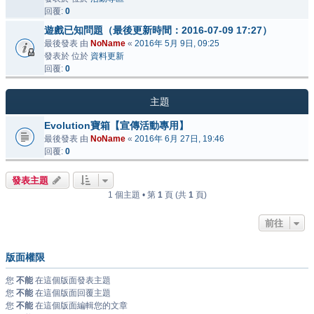
回覆:
0
遊戲已知問題（最後更新時間：2016-07-09 17:27）
最後發表 由
NoName
«
2016年 5月 9日, 09:25
發表於 位於
資料更新
回覆:
0
主題
Evolution寶箱【宣傳活動專用】
最後發表 由
NoName
«
2016年 6月 27日, 19:46
回覆:
0
發表主題
1 個主題 • 第
1
頁 (共
1
頁)
前往
版面權限
您
不能
在這個版面發表主題
您
不能
在這個版面回覆主題
您
不能
在這個版面編輯您的文章