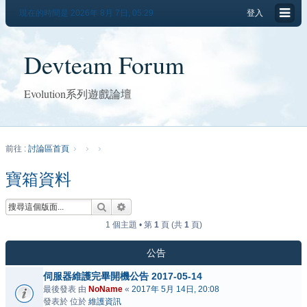
現在的時間是 2026年 8月 7日, 05:29
登入
Devteam Forum
Evolution系列遊戲論壇
前往 :
討論區首頁
寶箱資料
搜尋
進階搜尋
1 個主題 • 第
1
頁 (共
1
頁)
公告
伺服器維護完畢開機公告 2017-05-14
最後發表 由
NoName
«
2017年 5月 14日, 20:08
發表於 位於
維護資訊