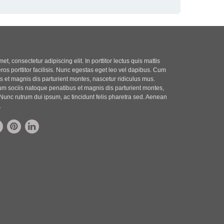
t, consectetur adipiscing elit. In porttitor lectus quis mattis
eros porttitor facilisis. Nunc egestas eget leo vel dapibus. Cum
 et magnis dis parturient montes, nascetur ridiculus mus.
m sociis natoque penatibus et magnis dis parturient montes,
Nunc rutrum dui ipsum, ac tincidunt felis pharetra sed. Aenean
.