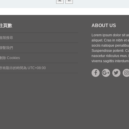
往頁數
ABOUT US
Lorem ipsum dolor sit ame
進階搜尋
aliquet. Cras in nibh et 
sociis natoque penatibus
聯繫我們
Suspendisse potenti. Cu
nascetur ridiculus mus. 
刪除 Cookies
viverra sagittis interdum
所有顯示的時間為
UTC+08:00