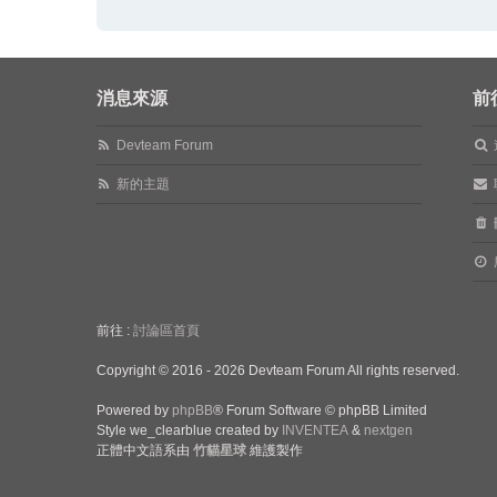
消息來源
前
Devteam Forum
新的主題
前往 :
討論區首頁
Copyright © 2016 - 2026 Devteam Forum All rights reserved.
Powered by
phpBB
® Forum Software © phpBB Limited
Style we_clearblue created by
INVENTEA
&
nextgen
正體中文語系由
竹貓星球
維護製作