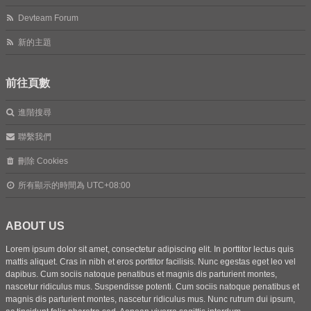
Devteam Forum
新的主題
前往頁數
進階搜尋
聯繫我們
刪除 Cookies
所有顯示的時間為
UTC+08:00
ABOUT US
Lorem ipsum dolor sit amet, consectetur adipiscing elit. In porttitor lectus quis
mattis aliquet. Cras in nibh et eros porttitor facilisis. Nunc egestas eget leo vel
dapibus. Cum sociis natoque penatibus et magnis dis parturient montes,
nascetur ridiculus mus. Suspendisse potenti. Cum sociis natoque penatibus et
magnis dis parturient montes, nascetur ridiculus mus. Nunc rutrum dui ipsum,