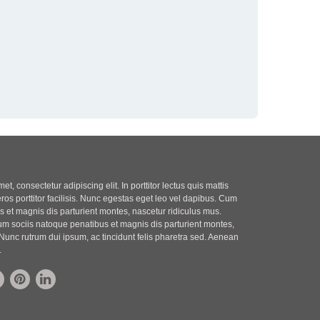
t, consectetur adipiscing elit. In porttitor lectus quis mattis
eros porttitor facilisis. Nunc egestas eget leo vel dapibus. Cum
 et magnis dis parturient montes, nascetur ridiculus mus.
m sociis natoque penatibus et magnis dis parturient montes,
Nunc rutrum dui ipsum, ac tincidunt felis pharetra sed. Aenean
.