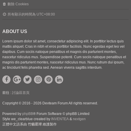
刪除 Cookies
所有顯示的時間為
UTC+08:00
ABOUT US
Lorem ipsum dolor sit amet, consectetur adipiscing elit. In porttitor lectus quis
mattis aliquet. Cras in nibh et eros porttitor facilisis. Nunc egestas eget leo vel
dapibus. Cum sociis natoque penatibus et magnis dis parturient montes,
nascetur ridiculus mus. Suspendisse potenti. Cum sociis natoque penatibus et
magnis dis parturient montes, nascetur ridiculus mus. Nunc rutrum dui ipsum,
ac tincidunt felis pharetra sed. Aenean viverra sagittis interdum.
前往 :
討論區首頁
Copyright © 2016 - 2026 Devteam Forum All rights reserved.
Powered by
phpBB
® Forum Software © phpBB Limited
Style we_clearblue created by
INVENTEA
&
nextgen
正體中文語系由
竹貓星球
維護製作