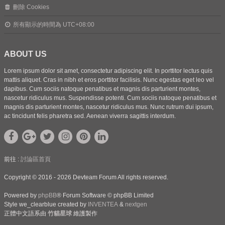
刪除 Cookies
所有顯示的時間為
UTC+08:00
ABOUT US
Lorem ipsum dolor sit amet, consectetur adipiscing elit. In porttitor lectus quis
mattis aliquet. Cras in nibh et eros porttitor facilisis. Nunc egestas eget leo vel
dapibus. Cum sociis natoque penatibus et magnis dis parturient montes,
nascetur ridiculus mus. Suspendisse potenti. Cum sociis natoque penatibus et
magnis dis parturient montes, nascetur ridiculus mus. Nunc rutrum dui ipsum,
ac tincidunt felis pharetra sed. Aenean viverra sagittis interdum.
前往 :
討論區首頁
Copyright © 2016 - 2026 Devteam Forum All rights reserved.
Powered by
phpBB
® Forum Software © phpBB Limited
Style we_clearblue created by
INVENTEA
&
nextgen
正體中文語系由
竹貓星球
維護製作