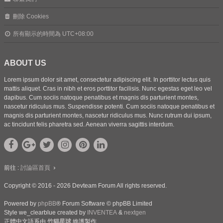
刪除 Cookies
所有顯示的時間為
UTC+08:00
ABOUT US
Lorem ipsum dolor sit amet, consectetur adipiscing elit. In porttitor lectus quis
mattis aliquet. Cras in nibh et eros porttitor facilisis. Nunc egestas eget leo vel
dapibus. Cum sociis natoque penatibus et magnis dis parturient montes,
nascetur ridiculus mus. Suspendisse potenti. Cum sociis natoque penatibus et
magnis dis parturient montes, nascetur ridiculus mus. Nunc rutrum dui ipsum,
ac tincidunt felis pharetra sed. Aenean viverra sagittis interdum.
前往 :
討論區首頁
Copyright © 2016 - 2026 Devteam Forum All rights reserved.
Powered by
phpBB
® Forum Software © phpBB Limited
Style we_clearblue created by
INVENTEA
&
nextgen
正體中文語系由
竹貓星球
維護製作