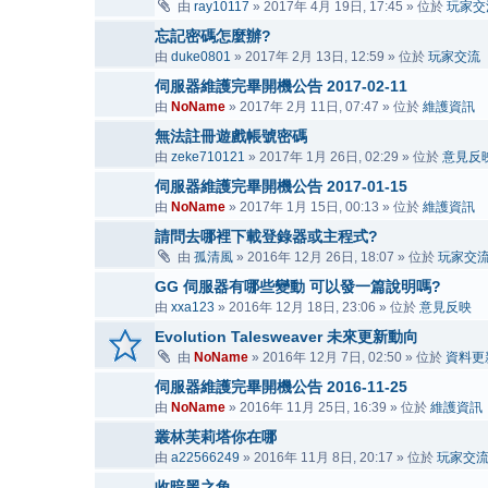
由
ray10117
» 2017年 4月 19日, 17:45 » 位於
玩家交
忘記密碼怎麼辦?
由
duke0801
» 2017年 2月 13日, 12:59 » 位於
玩家交流
伺服器維護完畢開機公告 2017-02-11
由
NoName
» 2017年 2月 11日, 07:47 » 位於
維護資訊
無法註冊遊戲帳號密碼
由
zeke710121
» 2017年 1月 26日, 02:29 » 位於
意見反
伺服器維護完畢開機公告 2017-01-15
由
NoName
» 2017年 1月 15日, 00:13 » 位於
維護資訊
請問去哪裡下載登錄器或主程式?
由
孤清風
» 2016年 12月 26日, 18:07 » 位於
玩家交
GG 伺服器有哪些變動 可以發一篇說明嗎?
由
xxa123
» 2016年 12月 18日, 23:06 » 位於
意見反映
Evolution Talesweaver 未來更新動向
由
NoName
» 2016年 12月 7日, 02:50 » 位於
資料更
伺服器維護完畢開機公告 2016-11-25
由
NoName
» 2016年 11月 25日, 16:39 » 位於
維護資訊
叢林芙莉塔你在哪
由
a22566249
» 2016年 11月 8日, 20:17 » 位於
玩家交
收暗黑之角