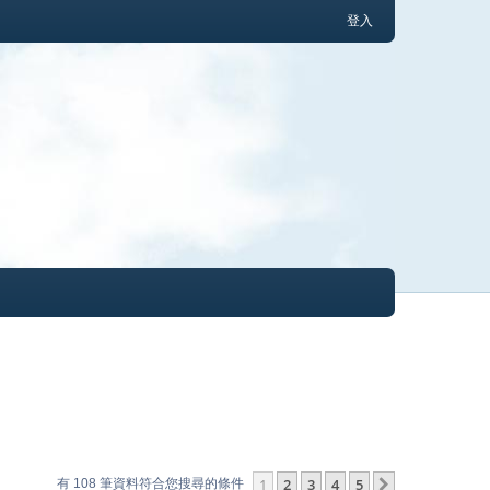
登入
1
2
3
4
5
下一頁
有 108 筆資料符合您搜尋的條件