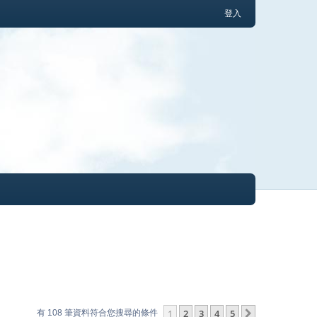
登入
1
2
3
4
5
下一頁
有 108 筆資料符合您搜尋的條件