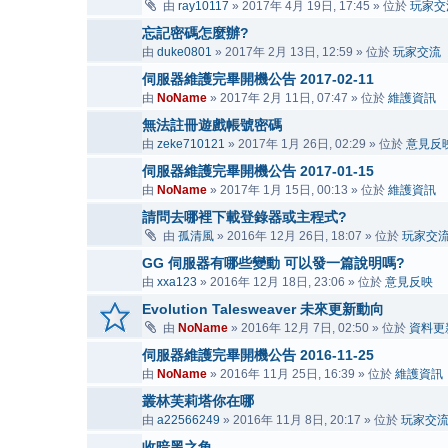
由
ray10117
» 2017年 4月 19日, 17:45 » 位於
玩家交
忘記密碼怎麼辦?
由
duke0801
» 2017年 2月 13日, 12:59 » 位於
玩家交流
伺服器維護完畢開機公告 2017-02-11
由
NoName
» 2017年 2月 11日, 07:47 » 位於
維護資訊
無法註冊遊戲帳號密碼
由
zeke710121
» 2017年 1月 26日, 02:29 » 位於
意見反
伺服器維護完畢開機公告 2017-01-15
由
NoName
» 2017年 1月 15日, 00:13 » 位於
維護資訊
請問去哪裡下載登錄器或主程式?
由
孤清風
» 2016年 12月 26日, 18:07 » 位於
玩家交
GG 伺服器有哪些變動 可以發一篇說明嗎?
由
xxa123
» 2016年 12月 18日, 23:06 » 位於
意見反映
Evolution Talesweaver 未來更新動向
由
NoName
» 2016年 12月 7日, 02:50 » 位於
資料更
伺服器維護完畢開機公告 2016-11-25
由
NoName
» 2016年 11月 25日, 16:39 » 位於
維護資訊
叢林芙莉塔你在哪
由
a22566249
» 2016年 11月 8日, 20:17 » 位於
玩家交
收暗黑之角