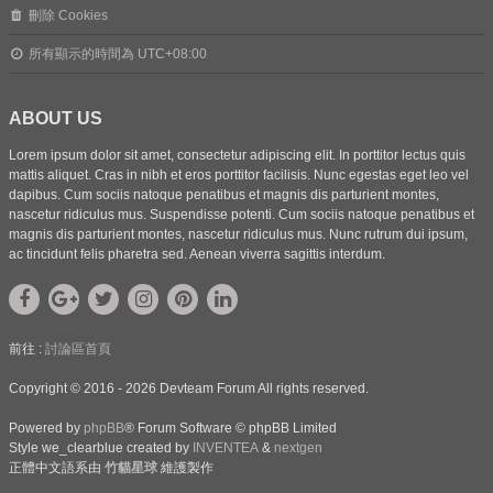
刪除 Cookies
所有顯示的時間為
UTC+08:00
ABOUT US
Lorem ipsum dolor sit amet, consectetur adipiscing elit. In porttitor lectus quis
mattis aliquet. Cras in nibh et eros porttitor facilisis. Nunc egestas eget leo vel
dapibus. Cum sociis natoque penatibus et magnis dis parturient montes,
nascetur ridiculus mus. Suspendisse potenti. Cum sociis natoque penatibus et
magnis dis parturient montes, nascetur ridiculus mus. Nunc rutrum dui ipsum,
ac tincidunt felis pharetra sed. Aenean viverra sagittis interdum.
前往 :
討論區首頁
Copyright © 2016 - 2026 Devteam Forum All rights reserved.
Powered by
phpBB
® Forum Software © phpBB Limited
Style we_clearblue created by
INVENTEA
&
nextgen
正體中文語系由
竹貓星球
維護製作